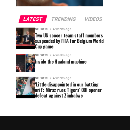
LATEST
TRENDING
VIDEOS
SPORTS
4 weeks ago
Two US soccer team staff members
suspended by FIFA for Belgium World
Cup game
SPORTS
4 weeks ago
Inside the Haaland machine
SPORTS
4 weeks ago
‘Little disappointed in our batting
unit’: Miraz rues Tigers’ ODI opener
defeat against Zimbabwe